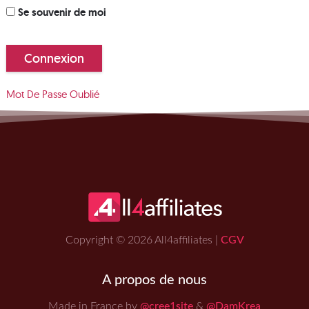
Se souvenir de moi
Mot De Passe Oublié
Copyright © 2026 All4affiliates |
CGV
A propos de nous
Made in France by
@cree1site
&
@DamKrea